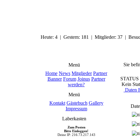
Heute: 4 | Gestern: 181 | Mitglieder: 37 | Besu
Sie befi
Menü
Home
News
Mitglieder
Partner
STATUS
Banner
Forum
Joinus
Partner
Kein Stat
werden?
Daten
F
Menü
Kontakt
Gästebuch
Gallery
Date
Impressum
Laberkasten
Zum Posten
Bitte Einloggen!
Deine IP: 216.73.217.143