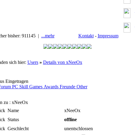
cher bisher: 911145 |
...mehr
Kontakt
-
Impressum
nden sich hier:
Users
»
Details von xNeeOx
us Eingetragen
orum
PC
Skill
Games
Awards
Freunde
Other
n zu : xNeeOx
Name
xNeeOx
Status
offline
Geschlecht
unentschlossen