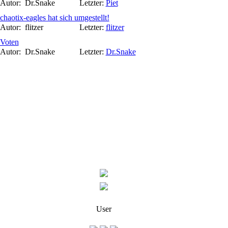
Autor:
Dr.Snake
Letzter:
Piet
chaotix-eagles hat sich umgestellt!
Autor:
flitzer
Letzter:
flitzer
Voten
Autor:
Dr.Snake
Letzter:
Dr.Snake
User