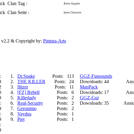
Clan Tag :
Keine Angabe
Clan Seite :
keine Clanseite
 v2.2 & Copyright by:
Pintura-Arts
:
1.
Dr.Snake
Posts: 113
GGZ-Funsounds
3
2.
THE KILLER
Posts: 24
Downloads: 44
Ansi
2
3.
flitzer
Posts: 11
MapPack
0
4.
[FZ] Rebell
Posts: 6
Downloads: 17
Ansi
9
5.
Killerlady
Posts: 2
GGZ-Gui
:
6.
Real-Security
Posts: 2
Downloads: 35
Ansic
9
7.
Geronimo
Posts: 2
:
8.
Vaydus
Posts: 1
9
9.
Piet
Posts: 1
:
9