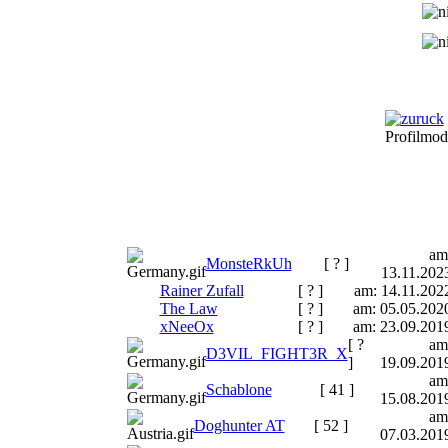
Profilmod
am
MonsteRkUh
[ ? ]
13.11.202
Rainer Zufall
[ ? ]
am: 14.11.202
The Law
[ ? ]
am: 05.05.202
xNeeOx
[ ? ]
am: 23.09.201
[ ?
am
D3VIL_FIGHT3R_X
]
19.09.201
am
Schablone
[ 41 ]
15.08.201
am
Doghunter AT
[ 52 ]
07.03.201