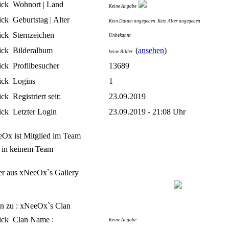
Wohnort | Land
Keine Angabe
Geburtstag | Alter
Kein Datum angegeben
Kein Alter angegeben
Sternzeichen
Unbekannt
Bilderalbum
(
ansehen
)
keine Bilder
Profilbesucher
13689
Logins
1
Registriert seit:
23.09.2019
Letzter Login
23.09.2019 - 21:08 Uhr
Ox ist Mitglied im Team
t in keinem Team
er aus xNeeOx`s Gallery
n zu : xNeeOx`s Clan
Clan Name :
Keine Angabe