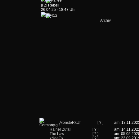
[FZ] Rebell
26.04.25 - 18:47 Uhr
Archiv
MonsteRkUh
[ ? ]
am: 13.11.202
Rainer Zufall
[ ? ]
am: 14.11.202
The Law
[ ? ]
am: 05.05.202
xNeeOx
[ ? ]
am: 23.09.201