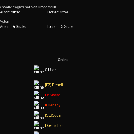
chaotix-eagles hat sich umgestellt!
Autor:
flitzer
Letzter:
flitzer
Voten
Autor:
Dr.Snake
Letzter:
Dr.Snake
Online
0 User
[FZ] Rebell
Dr.Snake
Killerlady
[SE]Godzi
Devilfighter