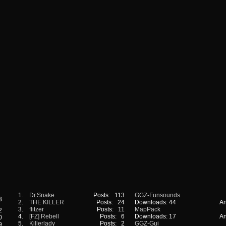
1.
Dr.Snake
Posts: 113
GGZ-Funsounds
3
2.
THE KILLER
Posts: 24
Downloads: 44
An
3.
flitzer
Posts: 11
MapPack
2
4.
[FZ] Rebell
Posts: 6
Downloads: 17
An
0
5.
Killerlady
Posts: 2
GGZ-Gui
9