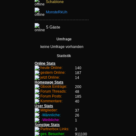
Schablone
MonsteRkUh
5 Gäste
Umfrage
keine Umfrage vorhanden
Statistik
Online Stats
heute Online:
140
gestern Online:
187
jetzt Online:
14
Homepage Stats
Gbook Einträge:
200
Forum Threads:
48
Forum Posts:
185
Kommentare:
40
User Stats
Mitglieder:
37
-Männliche:
26
-Weibliche:
1
Sonstige Stats
Partnerbox Links:
3
ges. Besucher:
911100