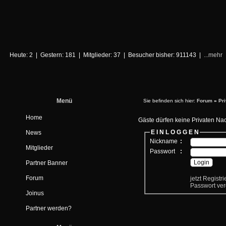
Heute: 2 | Gestern: 181 | Mitglieder: 37 | Besucher bisher: 911143 |
...mehr
Menü
Sie befinden sich hier:
Forum
»
Pr
Home
Gäste dürfen keine Privaten Na
E I N L O G G E N
News
Nickname
:
Mitglieder
Passwort
:
Partner Banner
Forum
jetzt Registr
Passwort ve
Joinus
Partner werden?