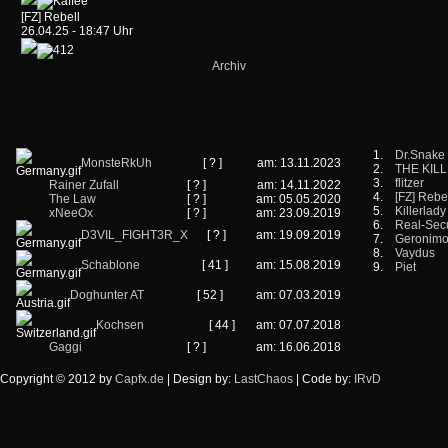
[FZ] Rebell
26.04.25 - 18:47 Uhr
Archiv
1.
Dr.Snake
MonsteRkUh
[ ? ]
am: 13.11.2023
2.
THE KIL
3.
flitzer
Rainer Zufall
[ ? ]
am: 14.11.2022
4.
[FZ] Rebe
The Law
[ ? ]
am: 05.05.2020
5.
Killerlady
xNeeOx
[ ? ]
am: 23.09.2019
6.
Real-Secu
D3VIL_FIGHT3R_X
[ ? ]
am: 19.09.2019
7.
Geronim
8.
Vaydus
Schablone
[ 41 ]
am: 15.08.2019
9.
Piet
Doghunter AT
[ 52 ]
am: 07.03.2019
Kochsen
[ 44 ]
am: 07.07.2018
Gaggi
[ ? ]
am: 16.06.2018
Copyright © 2012 by
Capfx.de
| Design by:
LastChaos
| Code by:
IRvD