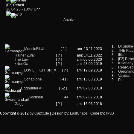
[FZ] Rebell
26.04.25 - 18:47 Uhr
Archiv
1.
Dr.Snake
MonsteRkUh
[ ? ]
am: 13.11.2023
2.
THE KIL
3.
flitzer
Rainer Zufall
[ ? ]
am: 14.11.2022
4.
[FZ] Rebe
The Law
[ ? ]
am: 05.05.2020
5.
Killerlady
xNeeOx
[ ? ]
am: 23.09.2019
6.
Real-Secu
D3VIL_FIGHT3R_X
[ ? ]
am: 19.09.2019
7.
Geronim
8.
Vaydus
Schablone
[ 41 ]
am: 15.08.2019
9.
Piet
Doghunter AT
[ 52 ]
am: 07.03.2019
Kochsen
[ 44 ]
am: 07.07.2018
Gaggi
[ ? ]
am: 16.06.2018
Copyright © 2012 by
Capfx.de
| Design by:
LastChaos
| Code by:
IRvD