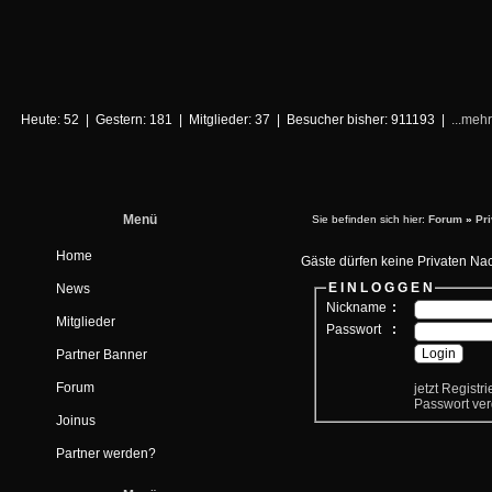
Heute: 52 | Gestern: 181 | Mitglieder: 37 | Besucher bisher: 911193 |
...mehr
Menü
Sie befinden sich hier:
Forum
»
Pr
Home
Gäste dürfen keine Privaten Na
E I N L O G G E N
News
Nickname
:
Mitglieder
Passwort
:
Partner Banner
Forum
jetzt Registr
Passwort ve
Joinus
Partner werden?