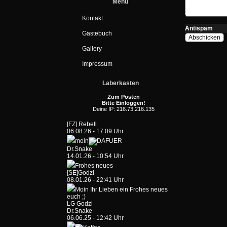
Menü
Kontakt
Antispam
Gästebuch
Gallery
Impressum
Laberkasten
Zum Posten
Bitte Einloggen!
Deine IP: 216.73.216.135
[FZ] Rebell
06.08.26 - 17:09 Uhr
moin
Dr.Snake
14.01.26 - 10:54 Uhr
Frohes neues
[SE]Godzi
08.01.26 - 22:41 Uhr
Moin Ihr Lieben ein Frohes neues
euch ;)
LG Godzi
Dr.Snake
06.06.25 - 12:42 Uhr