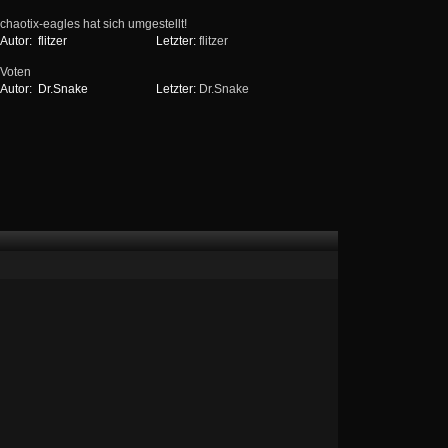
chaotix-eagles hat sich umgestellt!
Autor:
flitzer
Letzter:
flitzer
Voten
Autor:
Dr.Snake
Letzter:
Dr.Snake