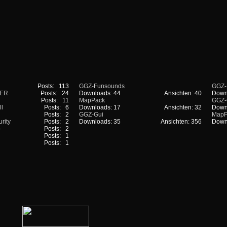
Posts: 113
GGZ-Funsounds
GGZ-
LER
Posts: 24
Downloads: 44
Ansichten: 40
Down
Posts: 11
MapPack
GGZ-
ll
Posts: 6
Downloads: 17
Ansichten: 32
Down
Posts: 2
GGZ-Gui
MapP
rity
Posts: 2
Downloads: 35
Ansichten: 356
Down
o
Posts: 2
Posts: 1
Posts: 1