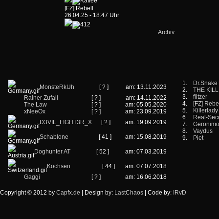
[FZ] Rebell
26.04.25 - 18:47 Uhr
Archiv
1.
Dr.Snake
MonsteRkUh
[ ? ]
am: 13.11.2023
2.
THE KIL
3.
flitzer
Rainer Zufall
[ ? ]
am: 14.11.2022
4.
[FZ] Rebe
The Law
[ ? ]
am: 05.05.2020
5.
Killerlady
xNeeOx
[ ? ]
am: 23.09.2019
6.
Real-Secu
D3VIL_FIGHT3R_X
[ ? ]
am: 19.09.2019
7.
Geronim
8.
Vaydus
Schablone
[ 41 ]
am: 15.08.2019
9.
Piet
Doghunter AT
[ 52 ]
am: 07.03.2019
Kochsen
[ 44 ]
am: 07.07.2018
Gaggi
[ ? ]
am: 16.06.2018
Copyright © 2012 by
Capfx.de
| Design by:
LastChaos
| Code by:
IRvD